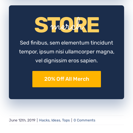
STORE
merch
Sed finibus, sem elementum tincidunt
tempor, ipsum nisi ullamcorper magna,
vel dignissim eros sapien.
20% Off All Merch
June 12th, 2019
|
Hacks
,
Ideas
,
Tops
|
0 Comments